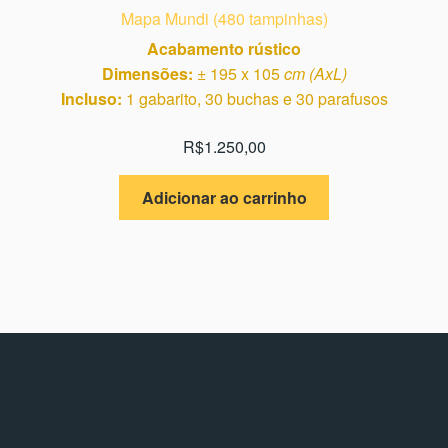
Mapa Mundi (480 tampinhas)
Acabamento rústico
Dimensões:
± 195 x 105
cm (AxL)
Incluso:
1 gabarito, 30 buchas e 30 parafusos
R$
1.250,00
Adicionar ao carrinho