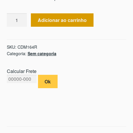
Carpe
Adicionar ao carrinho
Diem
(164
tampinhas)
quantidade
SKU:
CDM164R
Categoria:
Sem categoria
Calcular Frete
Ok