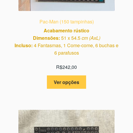
Pac-Man (150 tampinhas)
Acabamento rústico
Dimensões:
51 x 54.5
cm (AxL)
Incluso:
4 Fantasmas, 1 Come-come, 6 buchas e
6 parafusos
R$
242,00
Este
Ver opções
produto
tem
várias
variantes.
As
opções
podem