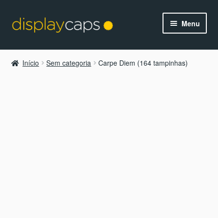
Pular
Pular
Menu
para
para
navegação
o
conteúdo
Início
Sem categoria
Carpe Diem (164 tampinhas)