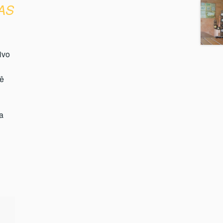
AS
ivo
dê
a