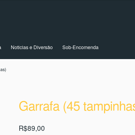
a
Noticias e Diversão
Sob-Encomenda
tival
Finalizar compra
Home
Minha conta
Newsletter
has)
rmos e Condições
Garrafa (45 tampinha
R$
89,00