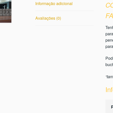
C
Informação adicional
FA
Avaliações (0)
Tenh
para
pend
par
Pod
buch
“ta
In