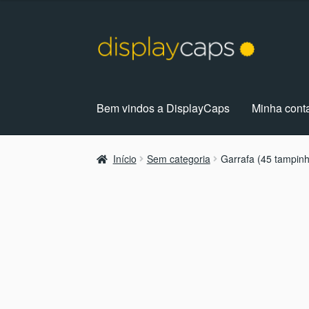
Pular
Pular
para
para
navegação
o
conteúdo
Bem vindos a DisplayCaps
Minha cont
Início
Carrinho
Coisas Divertidas
Contato
Fes
Início
Sem categoria
Garrafa (45 tampin
Política de Privacidade
Sob-Encomenda
Te