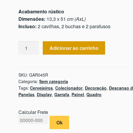
Acabamento rústico
Dimensões:
13,3 x 51
cm (AxL)
Incluso:
2 cavilhas, 2 buchas e 2 parafusos
Garrafa
Adicionar ao carrinho
(45
tampinhas)
quantidade
SKU:
GAR045R
Categoria:
Sem categoria
Tags:
Cervejeiros
,
Colecionador
,
Decoração
,
Descanso 
Panelas
,
Display
,
Garrafa
,
Painel
,
Quadro
Calcular Frete
Ok