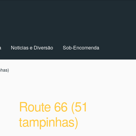
a
Noticias e Diversão
Sob-Encomenda
tival
Finalizar compra
Home
Minha conta
Newsletter
nhas)
rmos e Condições
Route 66 (51
tampinhas)