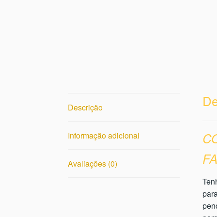
De
Descrição
C
Informação adicional
FA
Avaliações (0)
Tenh
para
pend