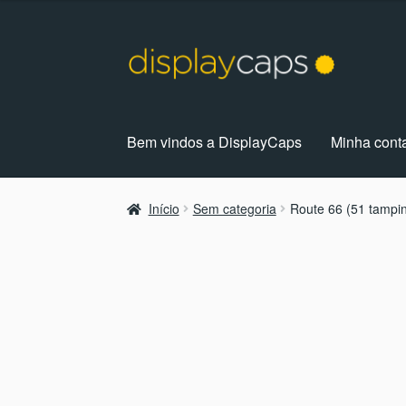
Pular
Pular
para
para
navegação
o
conteúdo
Bem vindos a DisplayCaps
Minha cont
Início
Carrinho
Coisas Divertidas
Contato
Fes
Início
Sem categoria
Route 66 (51 tampi
Política de Privacidade
Sob-Encomenda
Te