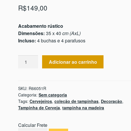
R$
149,00
Acabamento rústico
Dimensões:
35 x 40
cm (AxL)
Incluso:
4 buchas e 4 parafusos
Route
Adicionar ao carrinho
66
(51
tampinhas)
quantidade
SKU:
R66051R
Categoria:
Sem categoria
Tags:
Cervejeiros
,
coleção de tampinhas
,
Decoração
,
Tampinha de Cerveja
,
tampinha na madeira
Calcular Frete