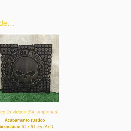
 de…
ley Davidson (94 tampinhas)
Acabamento rústico
imensões:
51 x 51
cm (AxL)