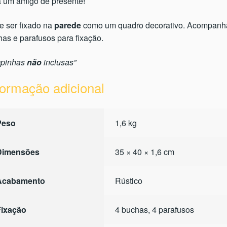
a um amigo de presente!
e ser fixado na
parede
como um quadro decorativo. Acompanh
as e parafusos para fixação.
mpinhas
não
inclusas”
formação adicional
Peso
1,6 kg
Dimensões
35 × 40 × 1,6 cm
Acabamento
Rústico
Fixação
4 buchas, 4 parafusos