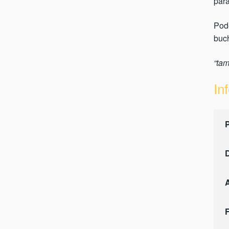
par
Pod
buch
“ta
In