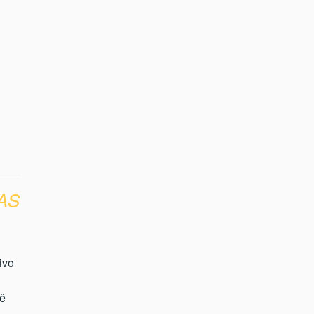
AS
ivo
dê