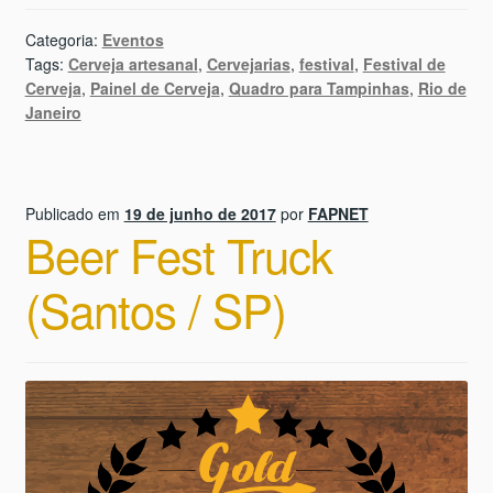
Categoria:
Eventos
Tags:
Cerveja artesanal
,
Cervejarias
,
festival
,
Festival de
Cerveja
,
Painel de Cerveja
,
Quadro para Tampinhas
,
Rio de
Janeiro
Publicado em
19 de junho de 2017
por
FAPNET
Beer Fest Truck
(Santos / SP)