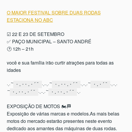
O MAIOR FESTIVAL SOBRE DUAS RODAS
ESTACIONA NO ABC
☑ 22 E 23 DE SETEMBRO
✅ PAÇO MUNICIPAL – SANTO ANDRÉ
🕑 12h – 21h
você e sua família irão curtir atrações para todas as
idades
·.·´¯
·.··.·´¯
·.··.·´¯
·.··.·
·.··.·´¯
·.··.·´¯
·.·´¯
´¯
·.··.·´¯
·.·
·.··.·´¯
·.··.·´¯
EXPOSIÇÃO DE MOTOS 🏍🏁
Exposição de várias marcas e modelos.As mais belas
motos do mercado estarão presentes neste evento
dedicado aos amantes das máquinas de duas rodas.