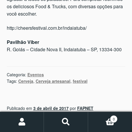
os deliciosos Food & Trucks, com diversas opções para
você escolher.
http://cheersfestival.com.br/indaiatuba/
Pavilhão Viber
R. Goiás – Cidade Nova II, Indaiatuba – SP, 13334-300
Categoria:
Eventos
Tags:
Cerveja
,
Cerveja artesanal
,
festival
Publicado em
3 de abril de 2017
por
FAPNET
Brew Festival Valinhos
0
Pesquisar
Pesquisar
por: