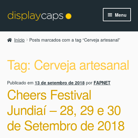
Pular
Pular
Menu
para
para
navegação
o
conteúdo
Início
Posts marcados com a tag “Cerveja artesanal”
Tag:
Cerveja artesanal
Publicado em
13 de setembro de 2018
por
FAPNET
Cheers Festival
Jundiaí – 28, 29 e 30
de Setembro de 2018