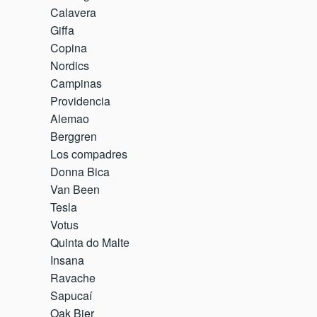
Calavera
Giffa
Copina
Nordics
Campinas
Providencia
Alemao
Berggren
Los compadres
Donna Bica
Van Been
Tesla
Votus
Quinta do Malte
Insana
Ravache
Sapucaí
Oak Bier