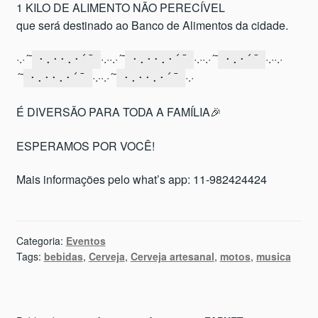
1 KILO DE ALIMENTO NÃO PERECÍVEL
que será destinado ao Banco de Alimentos da cidade.
·.·´¯
·.··.·´¯
·.··.·´¯
·.··.·
·.··.·´¯
·.··.·´¯
·.·´¯
´¯
·.··.·´¯
·.·
·.··.·´¯
·.··.·´¯
É DIVERSÃO PARA TODA A FAMÍLIA🎉
ESPERAMOS POR VOCÊ!
Mais informações pelo what’s app: 11-982424424
Categoria:
Eventos
Tags:
bebidas
,
Cerveja
,
Cerveja artesanal
,
motos
,
musica